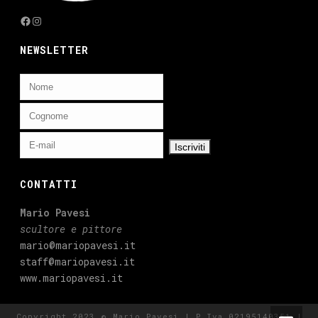
Facebook
Instagram
NEWSLETTER
CONTATTI
Mario Pavesi
scultore e pittore
mario@mariopavesi.it
staff@mariopavesi.it
www.mariopavesi.it
Copyright 2023 © Mario Pavesi | P.Iva 02195140351 |