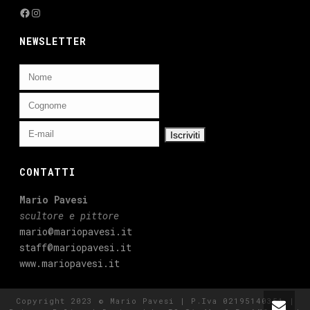
Facebook
Instagram
NEWSLETTER
CONTATTI
Mario Pavesi
scultore e pittore
mario@mariopavesi.it
staff@mariopavesi.it
www.mariopavesi.it
Copyright 2023 © Mario Pavesi | P.Iva 02195140351 |