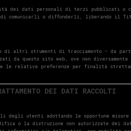
ità dei dati personali di terzi pubblicati o c
di comunicarli o diffonderli, liberando il Ti
o di altri strumenti di tracciamento – da part
zati da questo sito web, ove non diversamente
re le relative preferenze per finalità stretta
RATTAMENTO DEI DATI RACCOLTI
li degli utenti adottando le opportune misure
difica o la distruzione non autorizzate dei da
ti informatici e/o telematici, con modalità or