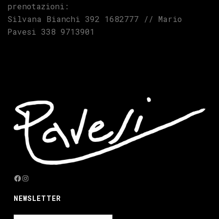
prenotazioni:
Silvana Bianchi 392 1682777 // Mario
Pavesi 338 9713901
Facebook
Instagram
NEWSLETTER