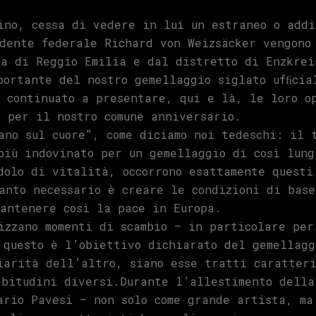
ino, cessa di vedere in lui un estraneo o addi
dente federale Richard von Weizsäcker vengono
a di Reggio Emilia e dal distretto di Enzkrei
portante del nostro gemellaggio siglato ufﬁci
 continuato a presentare, qui e là, le loro o
 per il nostro comune anniversario.
ano sul cuore”, come diciamo noi tedeschi: il 
più indovinato per un gemellaggio di così lun
dolo di vitalità, occorrono esattamente questi
anto necessario è creare le condizioni di base
antenere così la pace in Europa.
izzano momenti di scambio – in particolare per
 questo è l’obiettivo dichiarato del gemellagg
iarità dell’altro, siano esse tratti caratteri
abitudini diversi.Durante l’allestimento della
ario Pavesi – non solo come grande artista, ma