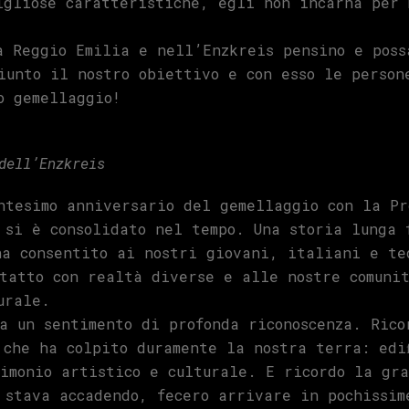
igliose caratteristiche, egli non incarna per 
a Reggio Emilia e nell’Enzkreis pensino e poss
iunto il nostro obiettivo e con esso le person
o gemellaggio!
dell’Enzkreis
ntesimo anniversario del gemellaggio con la P
 si è consolidato nel tempo. Una storia lunga 
ha consentito ai nostri giovani, italiani e te
tatto con realtà diverse e alle nostre comuni
urale.
a un sentimento di profonda riconoscenza. Rico
 che ha colpito duramente la nostra terra: edi
imonio artistico e culturale. E ricordo la gr
 stava accadendo, fecero arrivare in pochissim