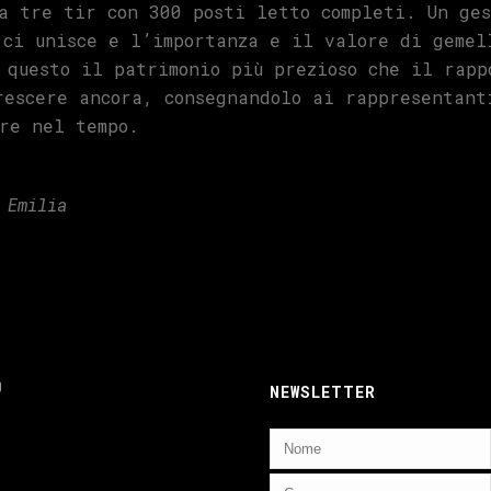
a tre tir con 300 posti letto completi. Un ges
 ci unisce e l’importanza e il valore di gemel
 questo il patrimonio più prezioso che il rapp
rescere ancora, consegnandolo ai rappresentant
re nel tempo.
 Emilia
ebook
nstagram
NEWSLETTER