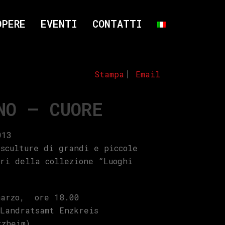
OPERE
EVENTI
CONTATTI
Stampa
Email
NO – CUORE
013
 sculture di grandi e piccole
dri della collezione “Luoghi
marzo, ore 18.00
 Landratsamt Enzkreis
rzheim)