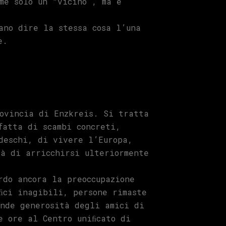
me solo un “vicino”, ma è
ano dire la stessa cosa l’una
e.
rovincia di Enzkreis. Si tratta
fatta di scambi concreti,
deschi, di vivere l’Europa,
tà di arricchirsi ulteriormente
rdo ancora la preoccupazione
ﬁci inagibili, persone rimaste
ande generosità degli amici di
e ore al Centro uniﬁcato di