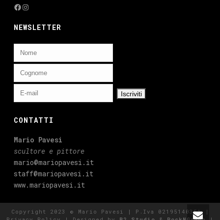
Facebook
Instagram
NEWSLETTER
CONTATTI
Mario Pavesi
scultore e pittore
mario@mariopavesi.it
staff@mariopavesi.it
www.mariopavesi.it
Copyright 2023 © Mario Pavesi | P.Iva 02195140351 |
Privacy Policy
| Designed by
B2 Studio
&
RockNGraph
|