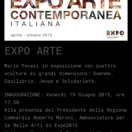
EXPO ARTE
Mario Pavesi in esposizione con quattro
sculture di grandi dimensioni: Duende,
Equilibrio, Jesus e Solidarietà.
INAUGURAZIONE: Venerdì 19 Giugno 2015, ore
17.30
Alla presenza del Presidente della Regione
Lombardia Roberto Maroni, Ambasciatore per
le Belle Arti di Expo2015