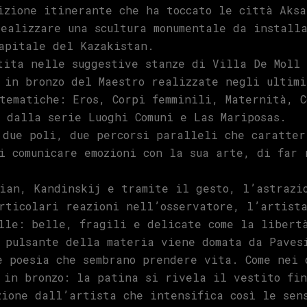
izione itinerante che ha toccato le città Aksa
ealizzare una scultura monumentale da install
apitale del Kazakistan.
tita nelle suggestive stanze di Villa De Moll 
 in bronzo del Maestro realizzate negli ultim
tematiche: Eros, Corpi femminili, Maternità, C
 dalla serie Luoghi Comuni e Las Mariposas.
 due poli, due percorsi paralleli che caratter
i comunicare emozioni con la sua arte, di far 
ian, Kandinskij e tramite il gesto, l’astrazi
rticolari reazioni nell’osservatore, l’artista
lle: belle, fragili e delicate come la libert
 pulsante della materia viene domata da Paves
e poesia che sembrano prendere vita. Come nei 
 in bronzo: la patina si rivela il vestito fi
zione dall’artista che intensifica così le sen