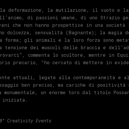
la deformazione, la mutilazione, il vuoto e la
ll’animo, di passioni umane, di uno Strazio ge
vani che non hanno prospettive in una società 
no dolcezza, sensualità (Bagnante); la magia 
a forma; gli animali e la loro forza sono meta
a tensione dei muscoli delle braccia e dell’ad
rovarci”, commenta lo scultore, mentre in Equi
brio precario, “ho cercato di mettere in evide
ente attuali, legate alla contemporaneità e a
ssaggio ben preciso, ma cariche di positività 
a monumentale, un enorme toro dal titolo Possa
 iniziata.
60° Creativity Events