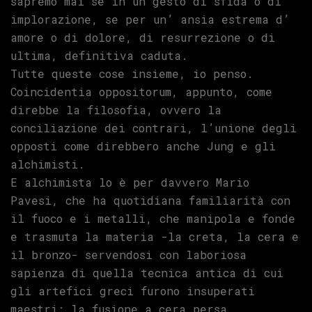
sapremo mai se in un gesto di sfida o di
implorazione, se per un’ ansia estrema d’
amore o di dolore, di resurrezione o di
ultima, definitiva caduta.
Tutte queste cose insieme, io penso.
Coincidentia oppositorum, appunto, come
direbbe la filosofia, ovvero la
conciliazione dei contrari, l’unione degli
opposti come direbbero anche Jung e gli
alchimisti.
E alchimista lo è per davvero Mario
Pavesi, che ha quotidiana familiarità con
il fuoco e i metalli, che manipola e fonde
e trasmuta la materia -la creta, la cera e
il bronzo- servendosi con laboriosa
sapienza di quella tecnica antica di cui
gli artefici greci furono insuperati
maestri: la fusione a cera persa.