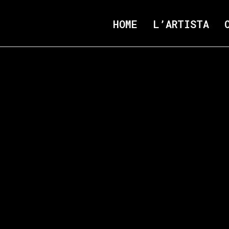
HOME
L’ARTISTA