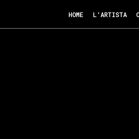
HOME
L’ARTISTA