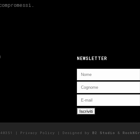
compromessi.
ebook
nstagram
NEWSLETTER
5140351 |
Privacy Policy
| Designed by
B2 Studio
&
RockNGr