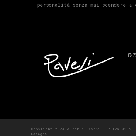
personalità senza mai scendere a 
Fac
I
Copyright 2023 © Mario Pavesi | P.Iva 0219
Lasagni