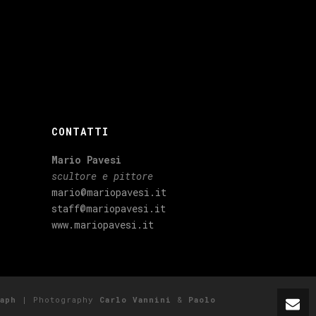
CONTATTI
Mario Pavesi
scultore e pittore
mario@mariopavesi.it
staff@mariopavesi.it
www.mariopavesi.it
aph
| Photography
Carlo Vannini
&
Paolo