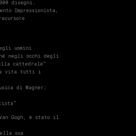
000 disegni.
mento Impressionista,
recursore
egli uomini
hé negli occhi degli
ella cattedrale”
a vita tutti i
usica di Wagner:
tista”
Van Gogh, è stato il
ella sua