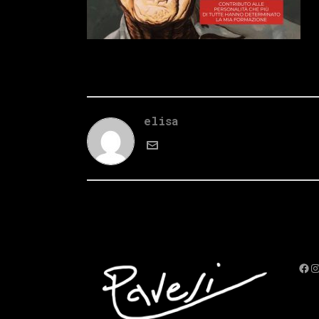
elisa
Fac
I