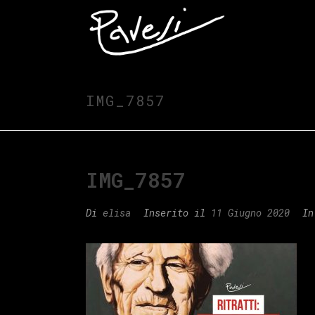
IMG_7857
IMG_7857
Di
elisa
Inserito il
11 Giugno 2020
In