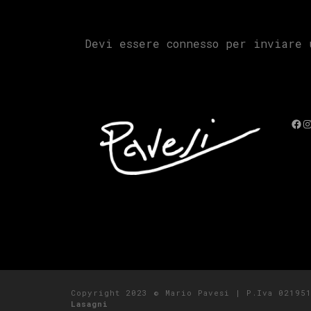
Devi essere
connesso
per inviare u
Fac
I
Copyright 2023 © Mario Pavesi | P.Iva 0219
Lasagni