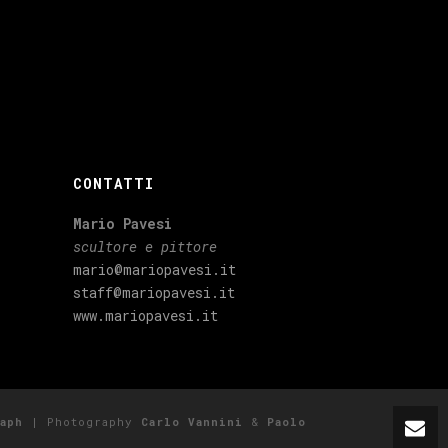
CONTATTI
Mario Pavesi
scultore e pittore
mario@mariopavesi.it
staff@mariopavesi.it
www.mariopavesi.it
aph
| Photography
Carlo Vannini
&
Paolo