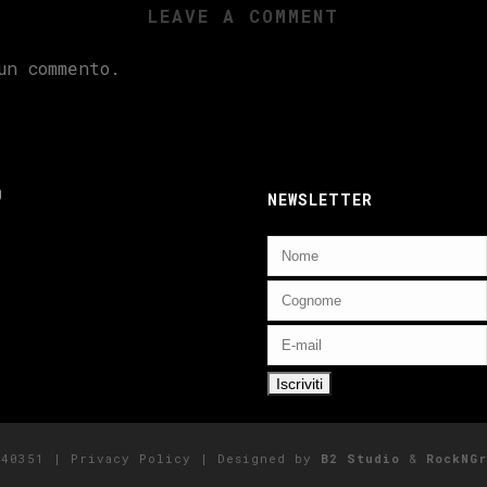
LEAVE A COMMENT
n commento.
ebook
nstagram
NEWSLETTER
5140351 |
Privacy Policy
| Designed by
B2 Studio
&
RockNGr