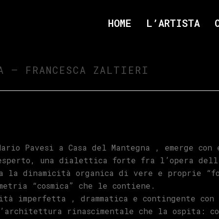
HOME
L’ARTISTA
A – FRANCESCA ZALTIERI
Mario Pavesi a Casa del Mantegna , emerge con 
esperto, una dialettica forte fra l’opera dell
a la dinamicità organica di vere e proprie “f
metria “cosmica” che le contiene.
ità imperfetta , drammatica e contingente con 
’architettura rinascimentale che la ospita: c