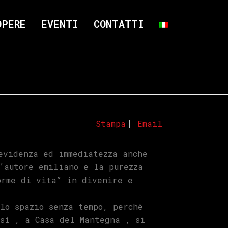
OPERE
EVENTI
CONTATTI
Stampa
Email
evidenza ed immediatezza anche
’autore emiliano e la purezza
orme di vita” in divenire e
lo spazio senza tempo, perchè
osì , a Casa del Mantegna , si