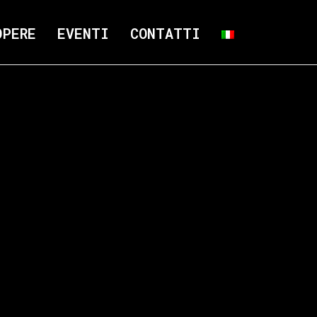
OPERE
EVENTI
CONTATTI