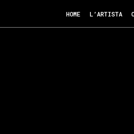
HOME
L’ARTISTA