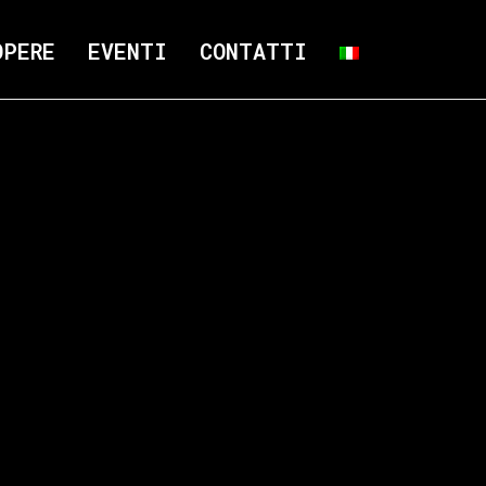
OPERE
EVENTI
CONTATTI