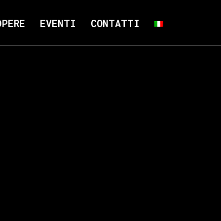
OPERE
EVENTI
CONTATTI