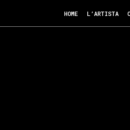
HOME
L’ARTISTA